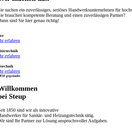
ie suchen ein zuverlässiges, seriöses Handwerksunternehmen für h
ie brauchen kompetente Beratung und einen zuverlässigen Partner?
ann sind Sie hier genau richtig!
er
r erfahren
itärtechnik
r erfahren
ztechnik
r erfahren
850 gegründet
Willkommen
bei Steup
eit 1850 sind wir als innovative
andwerker für Sanitär- und Heizungstechnik tätig.
ir sind Ihr Partner zur Lösung anspruchsvoller Aufgaben.