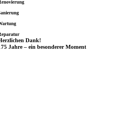
Renovierung
Sanierung
Wartung
Reparatur
Herzlichen Dank!
175 Jahre – ein besonderer Moment