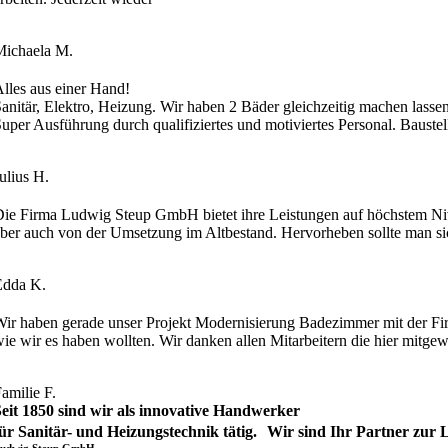
Michaela M.
lles aus einer Hand!
anitär, Elektro, Heizung. Wir haben 2 Bäder gleichzeitig machen lasse
uper Ausführung durch qualifiziertes und motiviertes Personal. Bauste
ulius H.
ie Firma Ludwig Steup GmbH bietet ihre Leistungen auf höchstem Nive
ber auch von der Umsetzung im Altbestand. Hervorheben sollte man sic
Edda K.
ir haben gerade unser Projekt Modernisierung Badezimmer mit der Fir
ie wir es haben wollten. Wir danken allen Mitarbeitern die hier mitgew
amilie F.
eit 1850 sind wir als innovative Handwerker
für Sanitär- und Heizungstechnik tätig. Wir sind Ihr Partner zu