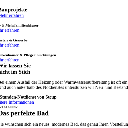
Bauprojekte
ehr erfahren
- & Mehrfamilienhäuser
r erfahren
ustrie & Gewerbe
r erfahren
nkenhäuser & Pflegeeinrichtungen
r erfahren
Wir lassen Sie
nicht im Stich
ei einem Ausfall der Heizung oder Warmwasseraufbereitung ist oft ein
nd auch außerhalb des Notdienstes unterstützen wir Neu- und Bestand
Stunden-Notdienst von Steup
tere Informationen
216160082
Das perfekte Bad
ie wünschen sich ein neues, modernes Bad, das genau Ihren Vorstellunge