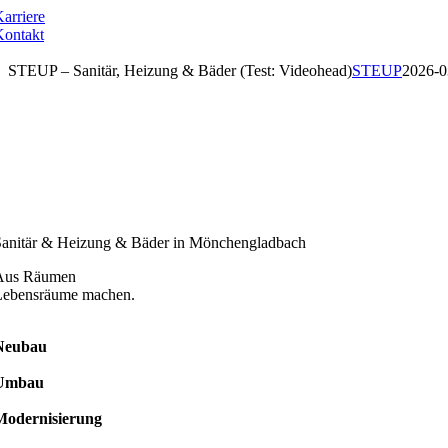
Zum
arriere
Inhalt
Kontakt
springen
STEUP – Sanitär, Heizung & Bäder (Test: Videohead)
STEUP
2026-0
Sanitär & Heizung & Bäder in Mönchengladbach
Aus Räumen
Lebensräume machen.
Neubau
Umbau
Modernisierung