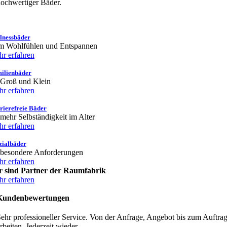
ochwertiger Bäder.
lnessbäder
m Wohlfühlen und Entspannen
r erfahren
ilienbäder
 Groß und Klein
r erfahren
rierefreie Bäder
 mehr Selbständigkeit im Alter
r erfahren
zialbäder
 besondere Anforderungen
r erfahren
r sind Partner der Raumfabrik
r erfahren
Kundenbewertungen
ehr professioneller Service. Von der Anfrage, Angebot bis zum Auftrag
rbeiten. Jederzeit wieder