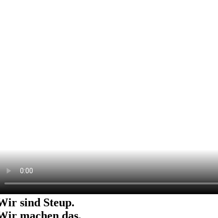
Wir sind Steup.
Wir machen das.