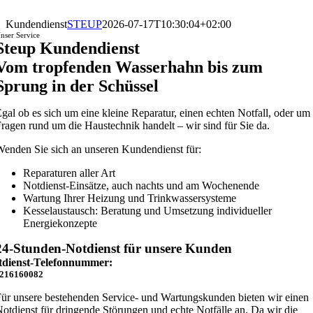
Zum
Inhalt
Kundendienst
STEUP
2026-07-17T10:30:04+02:00
springen
nser Service
Steup Kundendienst
Vom tropfenden Wasserhahn bis zum
Sprung in der Schüssel
gal ob es sich um eine kleine Reparatur, einen echten Notfall, oder um
ragen rund um die Haustechnik handelt – wir sind für Sie da.
enden Sie sich an unseren Kundendienst für:
Reparaturen aller Art
Notdienst-Einsätze, auch nachts und am Wochenende
Wartung Ihrer Heizung und Trinkwassersysteme
Kesselaustausch: Beratung und Umsetzung individueller
Energiekonzepte
24-Stunden-Notdienst für unsere Kunden
tdienst-Telefonnummer:
216160082
ür unsere bestehenden Service- und Wartungskunden bieten wir einen
otdienst für dringende Störungen und echte Notfälle an. Da wir die