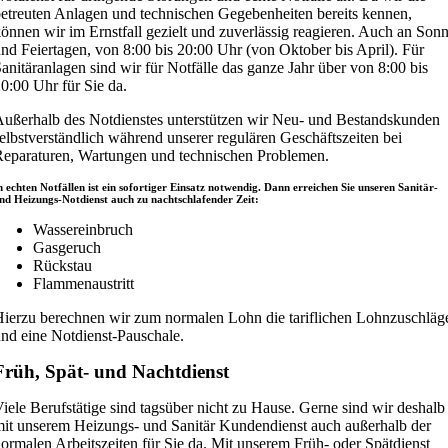
etreuten Anlagen und technischen Gegebenheiten bereits kennen,
önnen wir im Ernstfall gezielt und zuverlässig reagieren. Auch an Sonn
nd Feiertagen, von 8:00 bis 20:00 Uhr (von Oktober bis April). Für
anitäranlagen sind wir für Notfälle das ganze Jahr über von 8:00 bis
0:00 Uhr für Sie da.
ußerhalb des Notdienstes unterstützen wir Neu- und Bestandskunden
elbstverständlich während unserer regulären Geschäftszeiten bei
eparaturen, Wartungen und technischen Problemen.
n echten Notfällen ist ein sofortiger Einsatz notwendig. Dann erreichen Sie unseren Sanitär-
nd Heizungs-Notdienst auch zu nachtschlafender Zeit:
Wassereinbruch
Gasgeruch
Rückstau
Flammenaustritt
ierzu berechnen wir zum normalen Lohn die tariflichen Lohnzuschläg
nd eine Notdienst-Pauschale.
Früh, Spät- und Nachtdienst
iele Berufstätige sind tagsüber nicht zu Hause. Gerne sind wir deshalb
it unserem Heizungs- und Sanitär Kundendienst auch außerhalb der
ormalen Arbeitszeiten für Sie da. Mit unserem Früh- oder Spätdienst