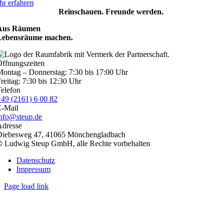
r erfahren
Reinschauen. Freunde werden.
Aus Räumen
Lebensräume machen.
ffnungszeiten
ontag – Donnerstag: 7:30 bis 17:00 Uhr
reitag: 7:30 bis 12:30 Uhr
elefon
49 (2161) 6 00 82
E-Mail
info@steup.de
Adresse
Diebesweg 47, 41065 Mönchengladbach
©
Ludwig Steup GmbH, alle Rechte vorbehalten
Datenschutz
Impressum
Page load link