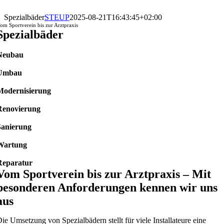
Zum
Inhalt
Spezialbäder
STEUP
2025-08-21T16:43:45+02:00
springen
om Sportverein bis zur Arztpraxis
Spezialbäder
Neubau
Umbau
Modernisierung
Renovierung
Sanierung
Wartung
Reparatur
Vom Sportverein bis zur Arztpraxis – Mit
besonderen Anforderungen kennen wir uns
aus
ie Umsetzung von Spezialbädern stellt für viele Installateure eine