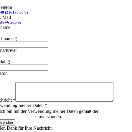
elefon
49 (2161) 6 00 82
E-Mail
nfo@steup.de
rname
chname
*
ma/Privat
Mail
*
efon
hricht
*
rwendung meiner Daten
*
Ich bin mit der Verwendung meiner Daten gemäß der
enschutzerklärung
einverstanden.
bsenden
len Dank für Ihre Nachricht.