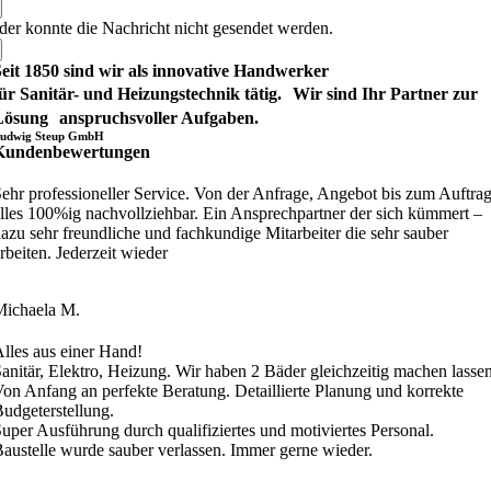
der konnte die Nachricht nicht gesendet werden.
eit 1850 sind wir als innovative Handwerker
ür Sanitär- und Heizungstechnik tätig. Wir sind Ihr Partner zur
Lösung anspruchsvoller Aufgaben.
udwig Steup GmbH
Kundenbewertungen
ehr professioneller Service. Von der Anfrage, Angebot bis zum Auftra
lles 100%ig nachvollziehbar. Ein Ansprechpartner der sich kümmert –
azu sehr freundliche und fachkundige Mitarbeiter die sehr sauber
rbeiten. Jederzeit wieder
Michaela M.
lles aus einer Hand!
anitär, Elektro, Heizung. Wir haben 2 Bäder gleichzeitig machen lassen
on Anfang an perfekte Beratung. Detaillierte Planung und korrekte
udgeterstellung.
uper Ausführung durch qualifiziertes und motiviertes Personal.
austelle wurde sauber verlassen. Immer gerne wieder.