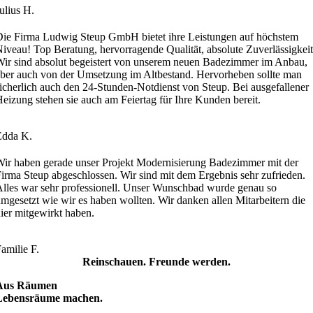
ulius H.
ie Firma Ludwig Steup GmbH bietet ihre Leistungen auf höchstem
iveau! Top Beratung, hervorragende Qualität, absolute Zuverlässigkeit
ir sind absolut begeistert von unserem neuen Badezimmer im Anbau,
ber auch von der Umsetzung im Altbestand. Hervorheben sollte man
icherlich auch den 24-Stunden-Notdienst von Steup. Bei ausgefallener
eizung stehen sie auch am Feiertag für Ihre Kunden bereit.
Edda K.
ir haben gerade unser Projekt Modernisierung Badezimmer mit der
irma Steup abgeschlossen. Wir sind mit dem Ergebnis sehr zufrieden.
lles war sehr professionell. Unser Wunschbad wurde genau so
mgesetzt wie wir es haben wollten. Wir danken allen Mitarbeitern die
ier mitgewirkt haben.
amilie F.
Reinschauen. Freunde werden.
Aus Räumen
Lebensräume machen.