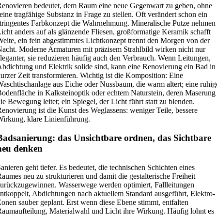
enovieren bedeutet, dem Raum eine neue Gegenwart zu geben, ohne
eine tragfähige Substanz in Frage zu stellen. Oft verändert schon ein
tringentes Farbkonzept die Wahrnehmung. Mineralische Putze nehmen
icht anders auf als glänzende Fliesen, großformatige Keramik schafft
eite, ein fein abgestimmtes Lichtkonzept trennt den Morgen von der
acht. Moderne Armaturen mit präzisem Strahlbild wirken nicht nur
leganter, sie reduzieren häufig auch den Verbrauch. Wenn Leitungen,
bdichtung und Elektrik solide sind, kann eine Renovierung ein Bad in
urzer Zeit transformieren. Wichtig ist die Komposition: Eine
aschtischanlage aus Eiche oder Nussbaum, die warm altert; eine ruhig
odenfläche in Kalksteinoptik oder echtem Naturstein, deren Maserung
ie Bewegung leitet; ein Spiegel, der Licht führt statt zu blenden.
enovierung ist die Kunst des Weglassens: weniger Teile, bessere
irkung, klare Linienführung.
Badsanierung: das Unsichtbare ordnen, das Sichtbare
neu denken
anieren geht tiefer. Es bedeutet, die technischen Schichten eines
aumes neu zu strukturieren und damit die gestalterische Freiheit
urückzugewinnen. Wasserwege werden optimiert, Fallleitungen
ntkoppelt, Abdichtungen nach aktuellem Standard ausgeführt, Elektro-
onen sauber geplant. Erst wenn diese Ebene stimmt, entfalten
aumaufteilung, Materialwahl und Licht ihre Wirkung. Häufig lohnt es