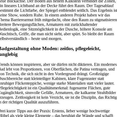
eue Blickachse. Der Boden aus hellem Kalkstein verbindet die Zonen,
in lineares Lichtband an der Decke führt den Raum. Der Tagesablauf
estimmt die Lichtfarbe, der Spiegel entblendet seitlich. Das Ergebnis is
eine Show, sondern Ruhe. In einem anderen Projekt haben wir das
hema Barrierearmut früh mitgedacht, ohne den Raum zu stigmatisieren
reitere Bewegungsflächen, Armaturen mit zurückhaltender
edienlogik, eine Sitzmöglichkeit in der Dusche, höhere Konsole am
aschtisch, Griffe, die man nicht sieht, aber spürt. So bleibt der Raum
elbstverständlich – heute und morgen.
Badgestaltung ohne Moden: zeitlos, pflegeleicht,
langlebig
rends können inspirieren, aber sie dürfen nicht diktieren. Ein modernes
ad lebt von Proportionen, von Oberflächen, die Patina vertragen, und
on Technik, die sich nicht in den Vordergrund drängt. Großzügige
uschbereiche statt kleinteiliger Kabinen, klare Fugenraster statt
nruhiger Flickenteppiche, wenige starke Materialien statt vieler lauter.
flegeleichtigkeit ist ein Qualitätsmerkmal: fugenarme Flächen, gute
ugänglichkeit, sinnvolle Gefälle, Armaturen, die kalkarme Strahlbilder
rzeugen. Zeitlosigkeit ist kein Verzicht, sie ist die Disziplin, das Richti
n der richtigen Qualität auszuführen.
rei kurze Tipps aus der Praxis: Erstens, lieber wenige hochwertige
öbel als viele kleine Elemente – das beruhigt die Wände und schafft