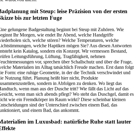
Badplanung mit Steup: leise Präzision von der ersten
Skizze bis zur letzten Fuge
ine gelungene Badgestaltung beginnt bei Steup mit Zuhören. Wie
eginnt Ihr Morgen, wie endet Ihr Abend, welche Handgriffe
iederholen sich, welche stören? Welche Temperaturen, welche
ichtstimmungen, welche Haptiken mögen Sie? Aus diesen Antworten
ntsteht kein Katalog, sondern ein Konzept. Wir vermessen Bestand,
rüfen Leitungsführung, Lüftung, Tragfähigkeit, nehmen
euchtemessungen vor, sprechen über Schallschutz und über die Frage,
elche Materialien im Alltag tatsächlich Freude machen. Erst dann folgt
ie Form: eine ruhige Geometrie, in der die Technik verschwindet und
ie Nutzung führt. Planung heißt hier nicht, Produkte
usammenzustellen, sondern in Abfolgen zu denken. Wo liegt das
andtuch, wenn man aus der Dusche tritt? Wie fällt das Licht auf das
esicht, wenn man sich abends pflegt? Wo steht das Duschgel, damit es
icht wie ein Fremdkörper im Raum wirkt? Diese scheinbar kleinen
ntscheidungen sind der Unterschied zwischen einem Bad, das
unktioniert, und einem Bad, das ankommt.
Materialien im Luxusbad: natürliche Ruhe statt lauter
Effekte