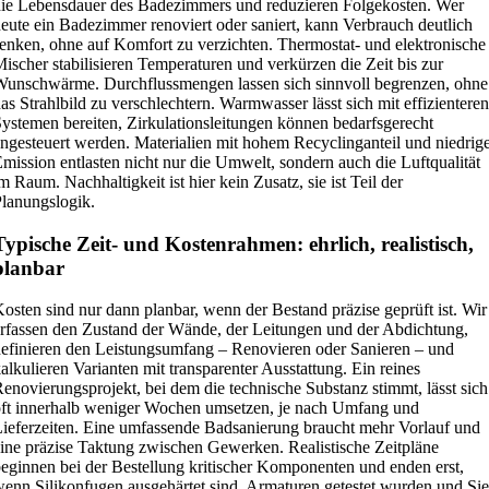
ie Lebensdauer des Badezimmers und reduzieren Folgekosten. Wer
eute ein Badezimmer renoviert oder saniert, kann Verbrauch deutlich
enken, ohne auf Komfort zu verzichten. Thermostat- und elektronische
ischer stabilisieren Temperaturen und verkürzen die Zeit bis zur
unschwärme. Durchflussmengen lassen sich sinnvoll begrenzen, ohne
as Strahlbild zu verschlechtern. Warmwasser lässt sich mit effizienteren
ystemen bereiten, Zirkulationsleitungen können bedarfsgerecht
ngesteuert werden. Materialien mit hohem Recyclinganteil und niedrig
mission entlasten nicht nur die Umwelt, sondern auch die Luftqualität
m Raum. Nachhaltigkeit ist hier kein Zusatz, sie ist Teil der
lanungslogik.
Typische Zeit- und Kostenrahmen: ehrlich, realistisch,
planbar
osten sind nur dann planbar, wenn der Bestand präzise geprüft ist. Wir
rfassen den Zustand der Wände, der Leitungen und der Abdichtung,
efinieren den Leistungsumfang – Renovieren oder Sanieren – und
alkulieren Varianten mit transparenter Ausstattung. Ein reines
enovierungsprojekt, bei dem die technische Substanz stimmt, lässt sich
ft innerhalb weniger Wochen umsetzen, je nach Umfang und
ieferzeiten. Eine umfassende Badsanierung braucht mehr Vorlauf und
ine präzise Taktung zwischen Gewerken. Realistische Zeitpläne
eginnen bei der Bestellung kritischer Komponenten und enden erst,
enn Silikonfugen ausgehärtet sind, Armaturen getestet wurden und Sie