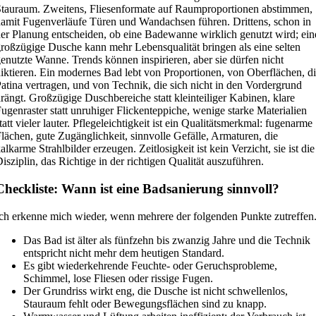
tauraum. Zweitens, Fliesenformate auf Raumproportionen abstimmen,
amit Fugenverläufe Türen und Wandachsen führen. Drittens, schon in
er Planung entscheiden, ob eine Badewanne wirklich genutzt wird; ein
roßzügige Dusche kann mehr Lebensqualität bringen als eine selten
enutzte Wanne. Trends können inspirieren, aber sie dürfen nicht
iktieren. Ein modernes Bad lebt von Proportionen, von Oberflächen, d
atina vertragen, und von Technik, die sich nicht in den Vordergrund
rängt. Großzügige Duschbereiche statt kleinteiliger Kabinen, klare
ugenraster statt unruhiger Flickenteppiche, wenige starke Materialien
tatt vieler lauter. Pflegeleichtigkeit ist ein Qualitätsmerkmal: fugenarme
lächen, gute Zugänglichkeit, sinnvolle Gefälle, Armaturen, die
alkarme Strahlbilder erzeugen. Zeitlosigkeit ist kein Verzicht, sie ist die
isziplin, das Richtige in der richtigen Qualität auszuführen.
Checkliste: Wann ist eine Badsanierung sinnvoll?
ch erkenne mich wieder, wenn mehrere der folgenden Punkte zutreffen
Das Bad ist älter als fünfzehn bis zwanzig Jahre und die Technik
entspricht nicht mehr dem heutigen Standard.
Es gibt wiederkehrende Feuchte- oder Geruchsprobleme,
Schimmel, lose Fliesen oder rissige Fugen.
Der Grundriss wirkt eng, die Dusche ist nicht schwellenlos,
Stauraum fehlt oder Bewegungsflächen sind zu knapp.