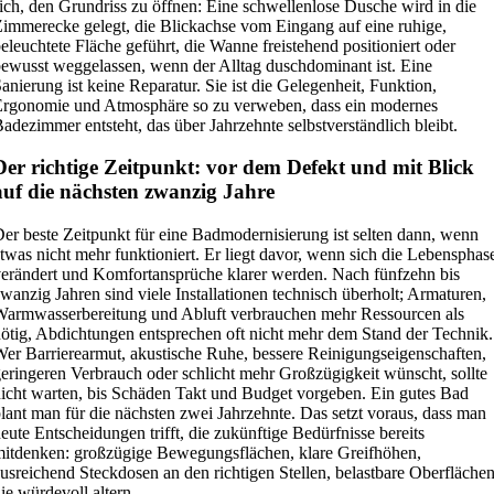
ich, den Grundriss zu öffnen: Eine schwellenlose Dusche wird in die
immerecke gelegt, die Blickachse vom Eingang auf eine ruhige,
eleuchtete Fläche geführt, die Wanne freistehend positioniert oder
ewusst weggelassen, wenn der Alltag duschdominant ist. Eine
anierung ist keine Reparatur. Sie ist die Gelegenheit, Funktion,
rgonomie und Atmosphäre so zu verweben, dass ein modernes
adezimmer entsteht, das über Jahrzehnte selbstverständlich bleibt.
Der richtige Zeitpunkt: vor dem Defekt und mit Blick
auf die nächsten zwanzig Jahre
er beste Zeitpunkt für eine Badmodernisierung ist selten dann, wenn
twas nicht mehr funktioniert. Er liegt davor, wenn sich die Lebensphas
erändert und Komfortansprüche klarer werden. Nach fünfzehn bis
wanzig Jahren sind viele Installationen technisch überholt; Armaturen,
armwasserbereitung und Abluft verbrauchen mehr Ressourcen als
ötig, Abdichtungen entsprechen oft nicht mehr dem Stand der Technik.
er Barrierearmut, akustische Ruhe, bessere Reinigungseigenschaften,
eringeren Verbrauch oder schlicht mehr Großzügigkeit wünscht, sollte
icht warten, bis Schäden Takt und Budget vorgeben. Ein gutes Bad
lant man für die nächsten zwei Jahrzehnte. Das setzt voraus, dass man
eute Entscheidungen trifft, die zukünftige Bedürfnisse bereits
itdenken: großzügige Bewegungsflächen, klare Greifhöhen,
usreichend Steckdosen an den richtigen Stellen, belastbare Oberflächen
ie würdevoll altern.