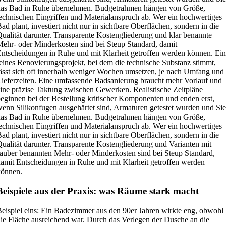
das Bad in Ruhe übernehmen. Budgetrahmen hängen von Größe,
echnischen Eingriffen und Materialanspruch ab. Wer ein hochwertiges
ad plant, investiert nicht nur in sichtbare Oberflächen, sondern in die
ualität darunter. Transparente Kostengliederung und klar benannte
ehr- oder Minderkosten sind bei Steup Standard, damit
ntscheidungen in Ruhe und mit Klarheit getroffen werden können. Ein
eines Renovierungsprojekt, bei dem die technische Substanz stimmt,
ässt sich oft innerhalb weniger Wochen umsetzen, je nach Umfang und
ieferzeiten. Eine umfassende Badsanierung braucht mehr Vorlauf und
ine präzise Taktung zwischen Gewerken. Realistische Zeitpläne
eginnen bei der Bestellung kritischer Komponenten und enden erst,
enn Silikonfugen ausgehärtet sind, Armaturen getestet wurden und Sie
das Bad in Ruhe übernehmen. Budgetrahmen hängen von Größe,
echnischen Eingriffen und Materialanspruch ab. Wer ein hochwertiges
ad plant, investiert nicht nur in sichtbare Oberflächen, sondern in die
ualität darunter. Transparente Kostengliederung und Varianten mit
auber benannten Mehr- oder Minderkosten sind bei Steup Standard,
amit Entscheidungen in Ruhe und mit Klarheit getroffen werden
können.
Beispiele aus der Praxis: was Räume stark macht
eispiel eins: Ein Badezimmer aus den 90er Jahren wirkte eng, obwohl
ie Fläche ausreichend war. Durch das Verlegen der Dusche an die