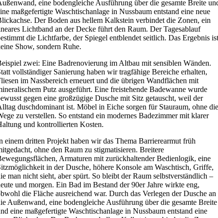
ußenwand, eine bodengleiche Ausführung über die gesamte Breite un
ine maßgefertigte Waschtischanlage in Nussbaum entstand eine neue
lickachse. Der Boden aus hellem Kalkstein verbindet die Zonen, ein
ineares Lichtband an der Decke führt den Raum. Der Tagesablauf
estimmt die Lichtfarbe, der Spiegel entblendet seitlich. Das Ergebnis is
eine Show, sondern Ruhe.
eispiel zwei: Eine Badrenovierung im Altbau mit sensiblen Wänden.
tatt vollständiger Sanierung haben wir tragfähige Bereiche erhalten,
liesen im Nassbereich erneuert und die übrigen Wandflächen mit
ineralischem Putz ausgeführt. Eine freistehende Badewanne wurde
ewusst gegen eine großzügige Dusche mit Sitz getauscht, weil der
lltag duschdominant ist. Möbel in Eiche sorgen für Stauraum, ohne di
ege zu verstellen. So entstand ein modernes Badezimmer mit klarer
altung und kontrollierten Kosten.
n einem dritten Projekt haben wir das Thema Barrierearmut früh
itgedacht, ohne den Raum zu stigmatisieren. Breitere
ewegungsflächen, Armaturen mit zurückhaltender Bedienlogik, eine
itzmöglichkeit in der Dusche, höhere Konsole am Waschtisch, Griffe,
ie man nicht sieht, aber spürt. So bleibt der Raum selbstverständlich –
eute und morgen. Ein Bad im Bestand der 90er Jahre wirkte eng,
bwohl die Fläche ausreichend war. Durch das Verlegen der Dusche an
ie Außenwand, eine bodengleiche Ausführung über die gesamte Breite
nd eine maßgefertigte Waschtischanlage in Nussbaum entstand eine