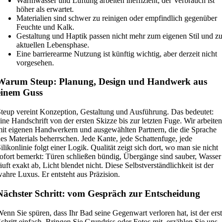
Warmwasser und Lüftung arbeiten ineffizient; der Verbrauch ist
höher als erwartet.
Materialien sind schwer zu reinigen oder empfindlich gegenüber
Feuchte und Kalk.
Gestaltung und Haptik passen nicht mehr zum eigenen Stil und zu
aktuellen Lebensphase.
Eine barrierearme Nutzung ist künftig wichtig, aber derzeit nicht
vorgesehen.
Warum Steup: Planung, Design und Handwerk aus
einem Guss
teup vereint Konzeption, Gestaltung und Ausführung. Das bedeutet:
ine Handschrift von der ersten Skizze bis zur letzten Fuge. Wir arbeiten
it eigenen Handwerkern und ausgewählten Partnern, die die Sprache
es Materials beherrschen. Jede Kante, jede Schattenfuge, jede
ilikonlinie folgt einer Logik. Qualität zeigt sich dort, wo man sie nicht
ofort bemerkt: Türen schließen bündig, Übergänge sind sauber, Wasser
äuft exakt ab, Licht blendet nicht. Diese Selbstverständlichkeit ist der
ahre Luxus. Er entsteht aus Präzision.
Nächster Schritt: vom Gespräch zur Entscheidung
enn Sie spüren, dass Ihr Bad seine Gegenwart verloren hat, ist der ers
chritt einfach. Bringen Sie Grundriss oder Fotos mit, erzählen Sie uns