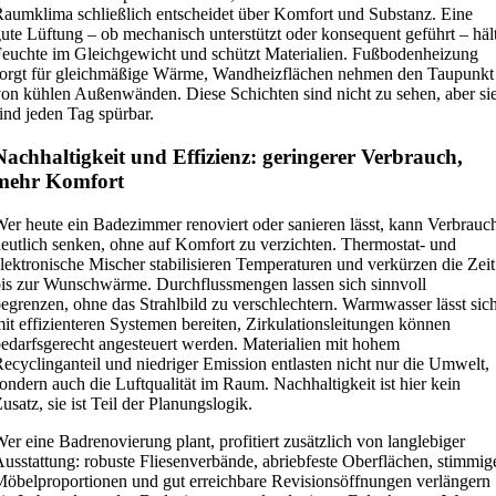
aumklima schließlich entscheidet über Komfort und Substanz. Eine
ute Lüftung – ob mechanisch unterstützt oder konsequent geführt – häl
euchte im Gleichgewicht und schützt Materialien. Fußbodenheizung
orgt für gleichmäßige Wärme, Wandheizflächen nehmen den Taupunkt
on kühlen Außenwänden. Diese Schichten sind nicht zu sehen, aber si
ind jeden Tag spürbar.
Nachhaltigkeit und Effizienz: geringerer Verbrauch,
mehr Komfort
er heute ein Badezimmer renoviert oder sanieren lässt, kann Verbrauc
eutlich senken, ohne auf Komfort zu verzichten. Thermostat- und
lektronische Mischer stabilisieren Temperaturen und verkürzen die Zeit
is zur Wunschwärme. Durchflussmengen lassen sich sinnvoll
egrenzen, ohne das Strahlbild zu verschlechtern. Warmwasser lässt sic
it effizienteren Systemen bereiten, Zirkulationsleitungen können
edarfsgerecht angesteuert werden. Materialien mit hohem
ecyclinganteil und niedriger Emission entlasten nicht nur die Umwelt,
ondern auch die Luftqualität im Raum. Nachhaltigkeit ist hier kein
usatz, sie ist Teil der Planungslogik.
er eine Badrenovierung plant, profitiert zusätzlich von langlebiger
usstattung: robuste Fliesenverbände, abriebfeste Oberflächen, stimmig
öbelproportionen und gut erreichbare Revisionsöffnungen verlängern