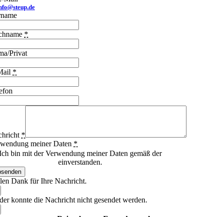
nfo@steup.de
rname
chname
*
ma/Privat
Mail
*
efon
hricht
*
rwendung meiner Daten
*
Ich bin mit der Verwendung meiner Daten gemäß der
enschutzerklärung
einverstanden.
bsenden
len Dank für Ihre Nachricht.
der konnte die Nachricht nicht gesendet werden.