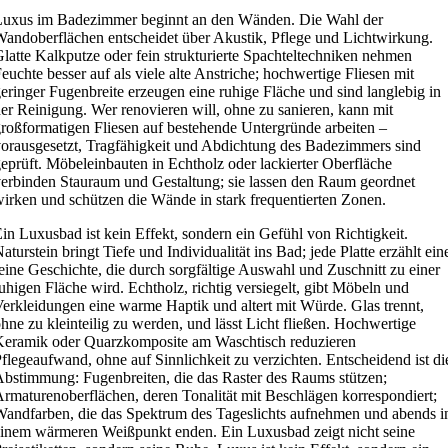
Luxus im Badezimmer beginnt an den Wänden. Die Wahl der
andoberflächen entscheidet über Akustik, Pflege und Lichtwirkung.
latte Kalkputze oder fein strukturierte Spachteltechniken nehmen
euchte besser auf als viele alte Anstriche; hochwertige Fliesen mit
eringer Fugenbreite erzeugen eine ruhige Fläche und sind langlebig in
er Reinigung. Wer renovieren will, ohne zu sanieren, kann mit
roßformatigen Fliesen auf bestehende Untergründe arbeiten –
orausgesetzt, Tragfähigkeit und Abdichtung des Badezimmers sind
eprüft. Möbeleinbauten in Echtholz oder lackierter Oberfläche
erbinden Stauraum und Gestaltung; sie lassen den Raum geordnet
irken und schützen die Wände in stark frequentierten Zonen.
in Luxusbad ist kein Effekt, sondern ein Gefühl von Richtigkeit.
aturstein bringt Tiefe und Individualität ins Bad; jede Platte erzählt ein
eine Geschichte, die durch sorgfältige Auswahl und Zuschnitt zu einer
uhigen Fläche wird. Echtholz, richtig versiegelt, gibt Möbeln und
erkleidungen eine warme Haptik und altert mit Würde. Glas trennt,
hne zu kleinteilig zu werden, und lässt Licht fließen. Hochwertige
eramik oder Quarzkomposite am Waschtisch reduzieren
flegeaufwand, ohne auf Sinnlichkeit zu verzichten. Entscheidend ist di
bstimmung: Fugenbreiten, die das Raster des Raums stützen;
rmaturenoberflächen, deren Tonalität mit Beschlägen korrespondiert;
andfarben, die das Spektrum des Tageslichts aufnehmen und abends i
inem wärmeren Weißpunkt enden. Ein Luxusbad zeigt nicht seine