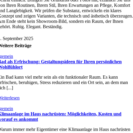
on Ihren Routinen, Ihrem Stil, Ihren Erwartungen an Pflege, Komfort
nd Langlebigkeit. Wir prüfen die Substanz, entwickeln ein klares
onzept und zeigen Varianten, die technisch und ästhetisch überzeugen.
m Ende steht kein Showroom-Bild, sondern ein Raum, der Ihnen
ehört. Ruhig. Elegant. Beständig.
. September 2025
Weitere Beiträge
gemein
ad als Erfrischung: Gestaltungsideen für Ihren persönlichen
Wohlfühlort
in Bad kann viel mehr sein als ein funktionaler Raum. Es kann
rfrischen, beruhigen, Stress reduzieren und ein Ort sein, an dem man
ich [...]
eiterlesen
gemein
Klimaanlage im Haus nachrüsten: Möglichkeiten, Kosten und
worauf es ankommt
Warum immer mehr Eigentümer eine Klimaanlage im Haus nachrüsten