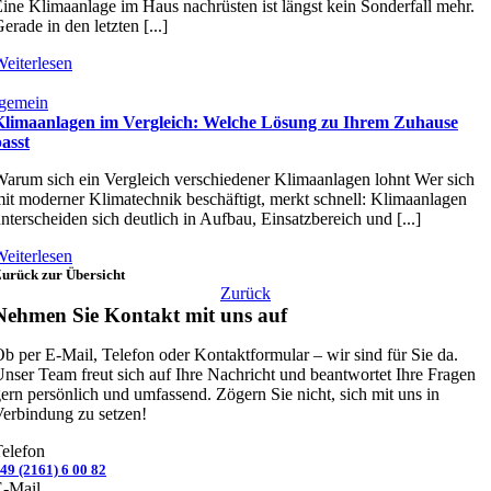
ine Klimaanlage im Haus nachrüsten ist längst kein Sonderfall mehr.
erade in den letzten [...]
eiterlesen
gemein
Klimaanlagen im Vergleich: Welche Lösung zu Ihrem Zuhause
asst
arum sich ein Vergleich verschiedener Klimaanlagen lohnt Wer sich
it moderner Klimatechnik beschäftigt, merkt schnell: Klimaanlagen
nterscheiden sich deutlich in Aufbau, Einsatzbereich und [...]
eiterlesen
urück zur Übersicht
Zurück
Nehmen Sie Kontakt mit uns auf
b per E-Mail, Telefon oder Kontaktformular – wir sind für Sie da.
nser Team freut sich auf Ihre Nachricht und beantwortet Ihre Fragen
ern persönlich und umfassend. Zögern Sie nicht, sich mit uns in
erbindung zu setzen!
elefon
49 (2161) 6 00 82
E-Mail