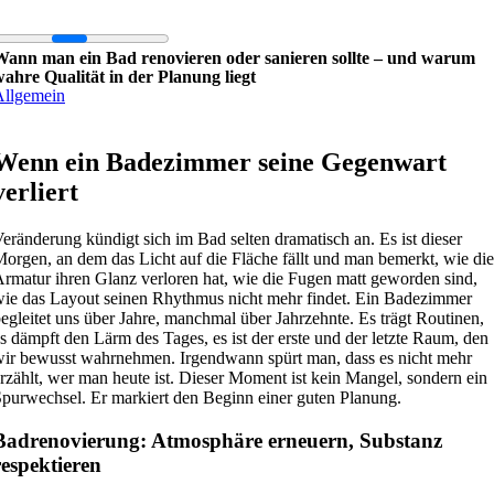
Zum
Inhalt
springen
Wann man ein Bad renovieren oder sanieren sollte – und warum
ahre Qualität in der Planung liegt
Allgemein
Wenn ein Badezimmer seine Gegenwart
verliert
eränderung kündigt sich im Bad selten dramatisch an. Es ist dieser
orgen, an dem das Licht auf die Fläche fällt und man bemerkt, wie die
rmatur ihren Glanz verloren hat, wie die Fugen matt geworden sind,
ie das Layout seinen Rhythmus nicht mehr findet. Ein Badezimmer
egleitet uns über Jahre, manchmal über Jahrzehnte. Es trägt Routinen,
s dämpft den Lärm des Tages, es ist der erste und der letzte Raum, den
ir bewusst wahrnehmen. Irgendwann spürt man, dass es nicht mehr
rzählt, wer man heute ist. Dieser Moment ist kein Mangel, sondern ein
purwechsel. Er markiert den Beginn einer guten Planung.
Badrenovierung: Atmosphäre erneuern, Substanz
respektieren