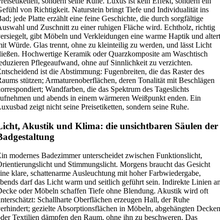
reisetiketten, sondern seine Ruhe. Luxus ist kein Effekt, sondern ein
efühl von Richtigkeit. Naturstein bringt Tiefe und Individualität ins
ad; jede Platte erzählt eine feine Geschichte, die durch sorgfältige
uswahl und Zuschnitt zu einer ruhigen Fläche wird. Echtholz, richtig
ersiegelt, gibt Möbeln und Verkleidungen eine warme Haptik und alter
it Würde. Glas trennt, ohne zu kleinteilig zu werden, und lässt Licht
ließen. Hochwertige Keramik oder Quarzkomposite am Waschtisch
eduzieren Pflegeaufwand, ohne auf Sinnlichkeit zu verzichten.
ntscheidend ist die Abstimmung: Fugenbreiten, die das Raster des
aums stützen; Armaturenoberflächen, deren Tonalität mit Beschlägen
orrespondiert; Wandfarben, die das Spektrum des Tageslichts
aufnehmen und abends in einem wärmeren Weißpunkt enden. Ein
uxusbad zeigt nicht seine Preisetiketten, sondern seine Ruhe.
Licht, Akustik und Klima: die unsichtbaren Säulen der
Badgestaltung
in modernes Badezimmer unterscheidet zwischen Funktionslicht,
rientierungslicht und Stimmungslicht. Morgens braucht das Gesicht
ine klare, schattenarme Ausleuchtung mit hoher Farbwiedergabe,
bends darf das Licht warm und seitlich geführt sein. Indirekte Linien a
ecke oder Möbeln schaffen Tiefe ohne Blendung. Akustik wird oft
nterschätzt: Schallharte Oberflächen erzeugen Hall, der Ruhe
erhindert; gezielte Absorptionsflächen in Möbeln, abgehängten Decke
der Textilien dämpfen den Raum, ohne ihn zu beschweren. Das