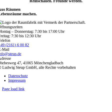
Reinschauen. Freunde werden.
Aus Räumen
Lebensräume machen.
ffnungszeiten
ontag – Donnerstag: 7:30 bis 17:00 Uhr
reitag: 7:30 bis 12:30 Uhr
elefon
49 (2161) 6 00 82
E-Mail
info@steup.de
Adresse
Diebesweg 47, 41065 Mönchengladbach
©
Ludwig Steup GmbH, alle Rechte vorbehalten
Datenschutz
Impressum
Page load link